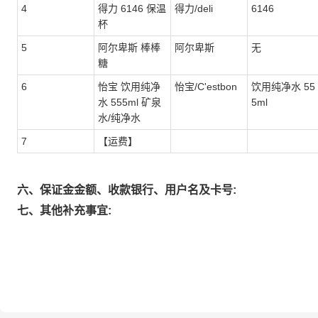
4
得力 6146 保温
得力/deli
6146
杯
5
阿尔卑斯 棒棒
阿尔卑斯
无
糖
6
怡宝 饮用纯净
怡宝/C'estbon
饮用纯净水 55
水 555ml 矿泉
5ml
水/纯净水
7
【运费】
六、保证金金额、收款银行、用户名及卡号:
七、其他补充事宜: