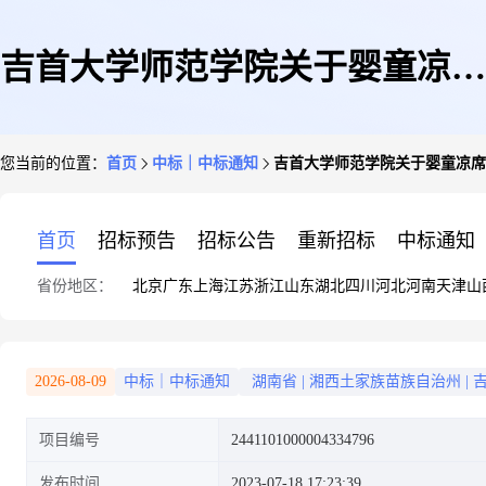
吉首大学师范学院关于婴童凉席
您当前的位置：
首页
中标｜中标通知
吉首大学师范学院关于婴童凉席
的网上超市采购项目成交公告
首页
招标预告
招标公告
重新招标
中标通知
省份地区：
北京
广东
上海
江苏
浙江
山东
湖北
四川
河北
河南
天津
山
2026-08-09
中标｜中标通知
湖南省
|
湘西土家族苗族自治州
|
项目编号
2441101000004334796
发布时间
2023-07-18 17:23:39