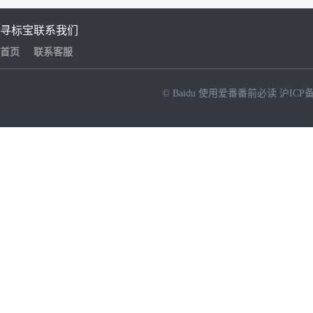
寻标宝
联系我们
首页
联系客服
© Baidu
使用爱番番前必读
沪ICP备
NEW
HOT
暂时没有搜索结果…