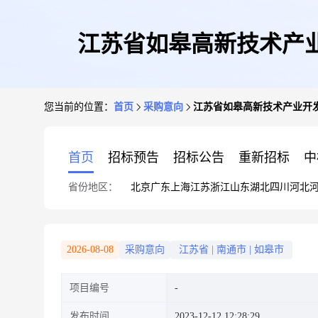
江苏省如皋高新技术产业开
您当前的位置：
首页
采购意向
江苏省如皋高新技术产业开发区
首页
招标预告
招标公告
重新招标
中
省份地区：
北京
广东
上海
江苏
浙江
山东
湖北
四川
河北
2026-08-08
采购意向
江苏省
|
南通市
|
如皋市
项目编号
发布时间
2023-12-12 12:28:29