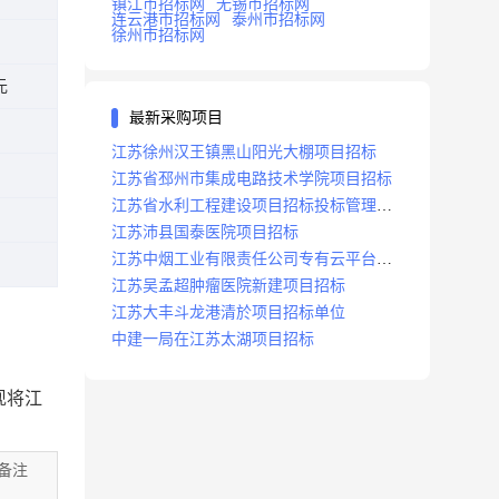
镇江市招标网
无锡市招标网
连云港市招标网
泰州市招标网
徐州市招标网
元
最新采购项目
江苏徐州汉王镇黑山阳光大棚项目招标
江苏省邳州市集成电路技术学院项目招标
江苏省水利工程建设项目招标投标管理办
法
江苏沛县国泰医院项目招标
江苏中烟工业有限责任公司专有云平台扩
容项目招标
江苏吴孟超肿瘤医院新建项目招标
江苏大丰斗龙港清於项目招标单位
中建一局在江苏太湖项目招标
现将江
备注