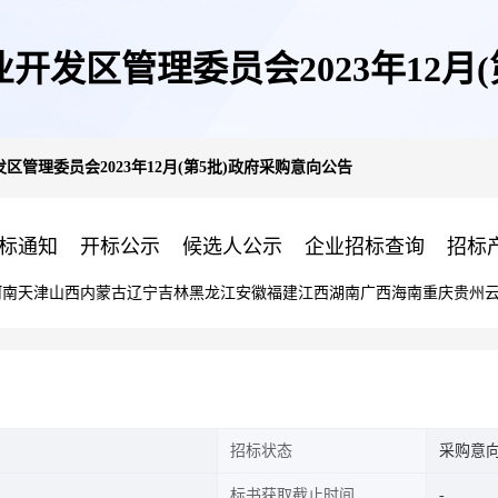
发区管理委员会2023年12月
管理委员会2023年12月(第5批)政府采购意向公告
标通知
开标公示
候选人公示
企业招标查询
招标
河南
天津
山西
内蒙古
辽宁
吉林
黑龙江
安徽
福建
江西
湖南
广西
海南
重庆
贵州
招标状态
采购意
标书获取截止时间