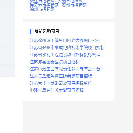
镇江市招标网
无锡市招标网
连云港市招标网
泰州市招标网
徐州市招标网
最新采购项目
江苏徐州汉王镇黑山阳光大棚项目招标
江苏省邳州市集成电路技术学院项目招标
江苏省水利工程建设项目招标投标管理办
法
江苏沛县国泰医院项目招标
江苏中烟工业有限责任公司专有云平台扩
容项目招标
江苏吴孟超肿瘤医院新建项目招标
江苏大丰斗龙港清於项目招标单位
中建一局在江苏太湖项目招标