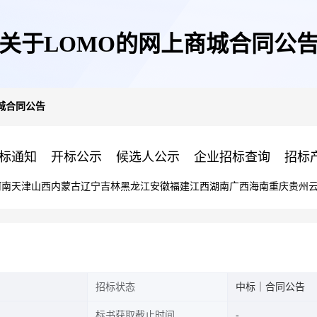
关于LOMO的网上商城合同公
城合同公告
标通知
开标公示
候选人公示
企业招标查询
招标
河南
天津
山西
内蒙古
辽宁
吉林
黑龙江
安徽
福建
江西
湖南
广西
海南
重庆
贵州
招标状态
中标｜合同公告
标书获取截止时间