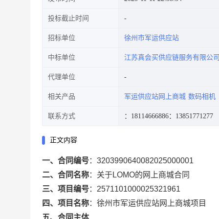
投标截止时间
招标单位
徐州市军运供应站
中标单位
江苏真会买供应链服务有限公
代理单位
相关产品
军运供应站网上商城
数码相机
联系方式
：18114666886
：13851771277
正文内容
一、合同编号
：
3203990640082025000001
二、合同名称
：
关于LOMO的网上商城合同
三、项目编号
：
2571101000025321961
四、项目名称
：
徐州市军运供应站网上商城项目
五、合同主体