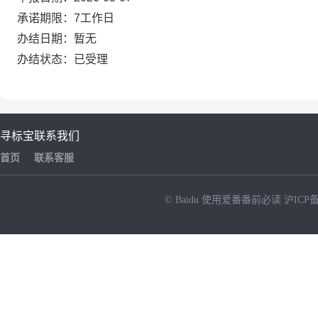
承诺期限：7工作日
办结日期：暂无
办结状态：已受理
寻标宝
联系我们
首页
联系客服
© Baidu
使用爱番番前必读
沪ICP备
NEW
HOT