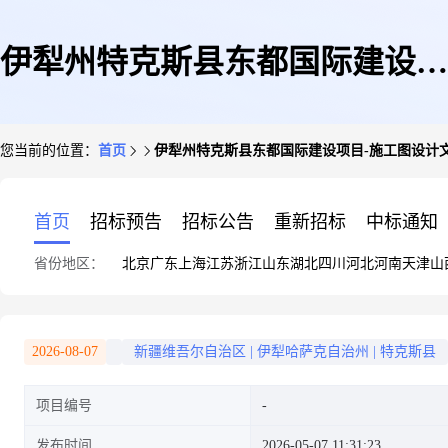
伊犁州特克斯县东都国际建设项
您当前的位置：
首页
伊犁州特克斯县东都国际建设项目-施工图设计文
目-施工图设计文件审查(联合图
首页
招标预告
招标公告
重新招标
中标通知
省份地区：
北京
广东
上海
江苏
浙江
山东
湖北
四川
河北
河南
天津
山
审,含消防、人防、技防等)-伊犁
2026-08-07
新疆维吾尔自治区
|
伊犁哈萨克自治州
|
特克斯县
项目编号
州
发布时间
2026-05-07 11:31:23