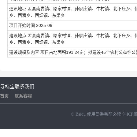
通讯地址
盂县南娄镇、路家村镇、孙家庄镇、牛村镇、北下庄乡、
乡、西潘乡、西烟镇、东梁乡
项目开始时间
2025-06
建设地点
盂县南娄镇、路家村镇、孙家庄镇、牛村镇、北下庄乡、
乡、西潘乡、西烟镇、东梁乡
建设规模及内容
项目占地面积191.24亩；拟建设45个农村公益性
寻标宝
联系我们
首页
联系客服
© Baidu
使用爱番番前必读
沪ICP备
NEW
HOT