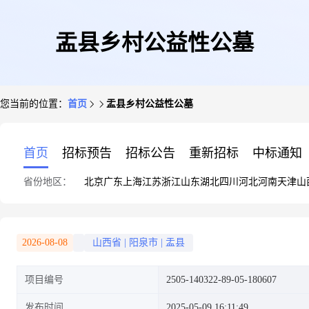
盂县乡村公益性公墓
您当前的位置：
首页
盂县乡村公益性公墓
首页
招标预告
招标公告
重新招标
中标通知
省份地区：
北京
广东
上海
江苏
浙江
山东
湖北
四川
河北
河南
天津
山
2026-08-08
山西省
|
阳泉市
|
盂县
项目编号
2505-140322-89-05-180607
发布时间
2025-05-09 16:11:49