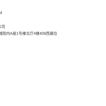
4
公司
院内A座1号楼北厅4楼408西展位