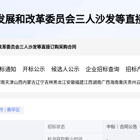
发展和改革委员会三人沙发等直
改革委员会三人沙发等直接订购采购合同
标通知
开标公示
候选人公示
企业招标查询
招标
河南
天津
山西
内蒙古
辽宁
吉林
黑龙江
安徽
福建
江西
湖南
广西
海南
重庆
贵州
市
|
赛罕区
招标状态
中标｜合同公告
标书获取截止时间