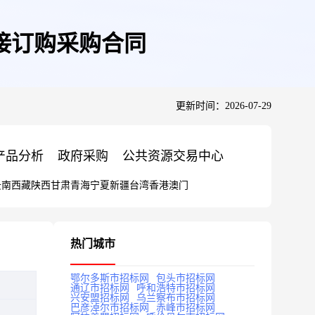
接订购采购合同
更新时间：2026-07-29
产品分析
政府采购
公共资源交易中心
云南
西藏
陕西
甘肃
青海
宁夏
新疆
台湾
香港
澳门
热门城市
鄂尔多斯市招标网
包头市招标网
通辽市招标网
呼和浩特市招标网
兴安盟招标网
乌兰察布市招标网
巴彦淖尔市招标网
赤峰市招标网