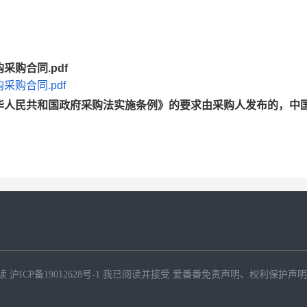
购合同.pdf
购合同.pdf
华人民共和国政府采购法实施条例》的要求由采购人发布的，中
。
读
沪ICP备19012628号-1
我已阅读并接受
爱番番免责声明
、
权利保护声明