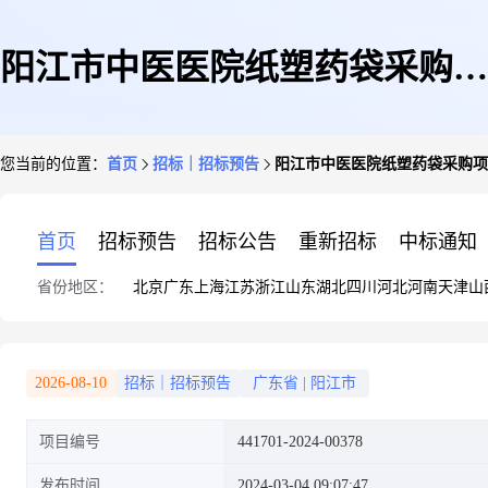
阳江市中医医院纸塑药袋采购项
您当前的位置：
首页
招标｜招标预告
阳江市中医医院纸塑药袋采购项
目
首页
招标预告
招标公告
重新招标
中标通知
省份地区：
北京
广东
上海
江苏
浙江
山东
湖北
四川
河北
河南
天津
山
2026-08-10
招标｜招标预告
广东省
|
阳江市
项目编号
441701-2024-00378
发布时间
2024-03-04 09:07:47