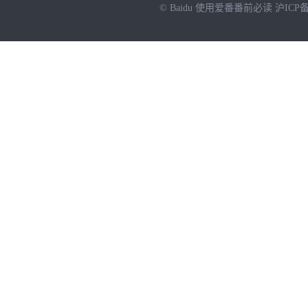
© Baidu
使用爱番番前必读
沪ICP备
NEW
HOT
暂时没有搜索结果…