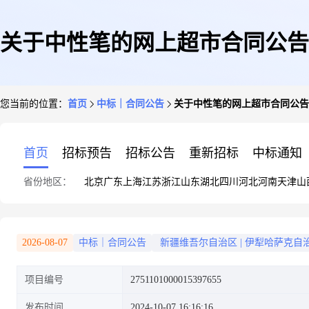
关于中性笔的网上超市合同公告
您当前的位置：
首页
中标｜合同公告
关于中性笔的网上超市合同公告
首页
招标预告
招标公告
重新招标
中标通知
省份地区：
北京
广东
上海
江苏
浙江
山东
湖北
四川
河北
河南
天津
山
2026-08-07
中标｜合同公告
新疆维吾尔自治区
|
伊犁哈萨克自
项目编号
2751101000015397655
发布时间
2024-10-07 16:16:16