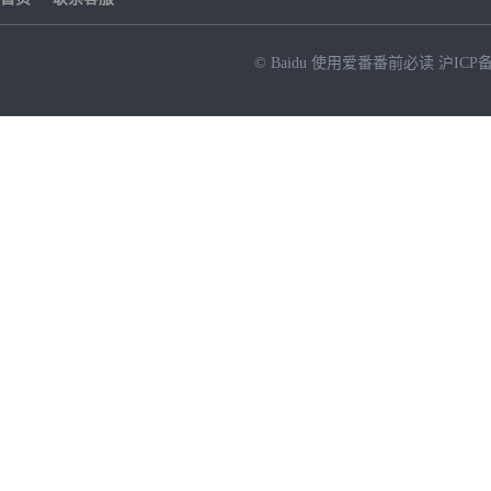
© Baidu
使用爱番番前必读
沪ICP备
NEW
HOT
暂时没有搜索结果…