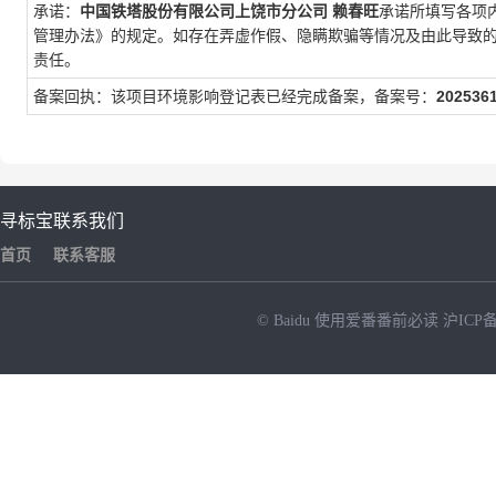
承诺：
中国铁塔股份有限公司上饶市分公司
赖春旺
承诺所填写各项
管理办法》的规定。如存在弄虚作假、隐瞒欺骗等情况及由此导致
责任。
备案回执：该项目环境影响登记表已经完成备案，备案号：
202536
寻标宝
联系我们
首页
联系客服
© Baidu
使用爱番番前必读
沪ICP备
NEW
HOT