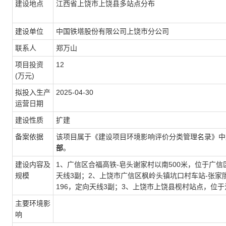
建设地点
江西省上饶市上饶县多站点分布
建设单位
中国铁塔股份有限公司上饶市分公司
联系人
郑万山
项目投资
12
(万元)
拟投入生产
2025-04-30
运营日期
建设性质
扩建
备案依据
该项目属于《建设项目环境影响评价分类管理名录》中
部
。
建设内容及
1、广信区合福高铁-皂头谢家村以南500米，位于广信区合福
规模
天线3副；2、上饶市广信区枫岭头镇坑口村车站-张家陇高
196，定向天线3副；3、上饶市上饶县枧村站点，位于江西上
主要环境影
响