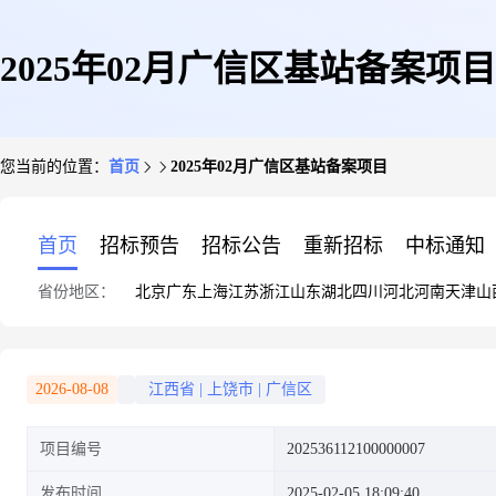
2025年02月广信区基站备案项目
您当前的位置：
首页
2025年02月广信区基站备案项目
首页
招标预告
招标公告
重新招标
中标通知
省份地区：
北京
广东
上海
江苏
浙江
山东
湖北
四川
河北
河南
天津
山
2026-08-08
江西省
|
上饶市
|
广信区
项目编号
202536112100000007
发布时间
2025-02-05 18:09:40