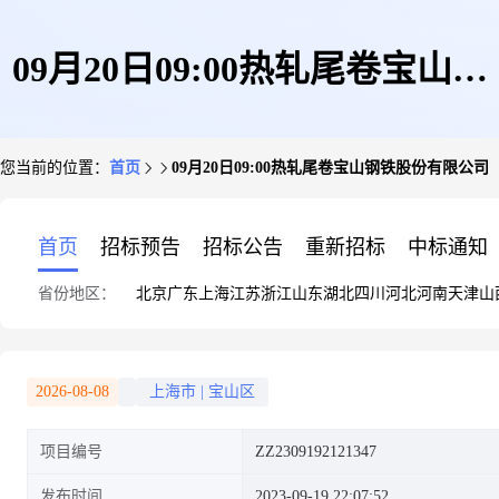
09月20日09:00热轧尾卷宝山钢
您当前的位置：
首页
09月20日09:00热轧尾卷宝山钢铁股份有限公司
铁股份有限公司
首页
招标预告
招标公告
重新招标
中标通知
省份地区：
北京
广东
上海
江苏
浙江
山东
湖北
四川
河北
河南
天津
山
2026-08-08
上海市
|
宝山区
项目编号
ZZ2309192121347
发布时间
2023-09-19 22:07:52