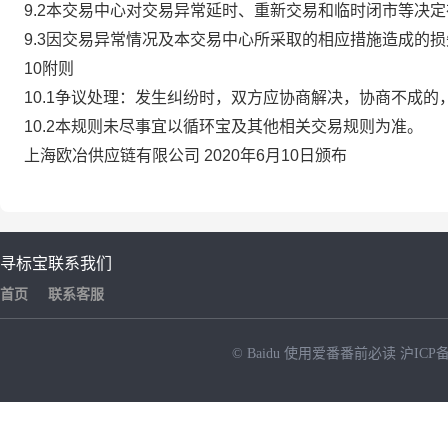
9.2本交易中心对交易异常延时、重新交易和临时闭市等决
9.3因交易异常情况及本交易中心所采取的相应措施造成的
10附则
10.1争议处理：发生纠纷时，双方应协商解决，协商不成
10.2本规则未尽事宜以循环宝及其他相关交易规则为准。
上海欧冶供应链有限公司 2020年6月10日颁布
寻标宝
联系我们
首页
联系客服
© Baidu
使用爱番番前必读
沪ICP备
NEW
HOT