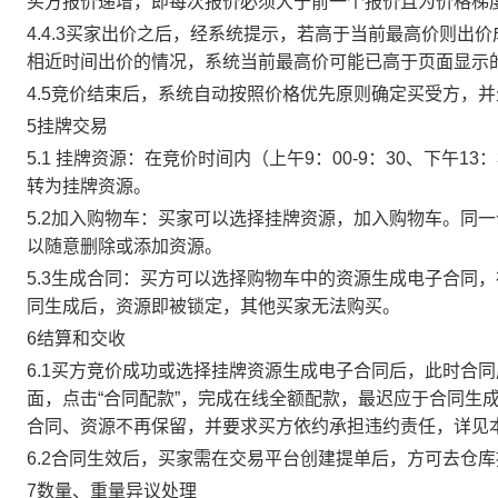
买方报价递增，即每次报价必须大于前一个报价且为价格梯
4.4.3买家出价之后，经系统提示，若高于当前最高价则
相近时间出价的情况，系统当前最高价可能已高于页面显示
4.5竞价结束后，系统自动按照价格优先原则确定买受方，
5挂牌交易
5.1 挂牌资源：在竞价时间内（上午9：00-9：30、下午1
转为挂牌资源。
5.2加入购物车：买家可以选择挂牌资源，加入购物车。同
以随意删除或添加资源。
5.3生成合同：买方可以选择购物车中的资源生成电子合同
同生成后，资源即被锁定，其他买家无法购买。
6结算和交收
6.1买方竞价成功或选择挂牌资源生成电子合同后，此时合同
面，点击“合同配款”，完成在线全额配款，最迟应于合同生成当
合同、资源不再保留，并要求买方依约承担违约责任，详见
6.2合同生效后，买家需在交易平台创建提单后，方可去仓
7数量、重量异议处理