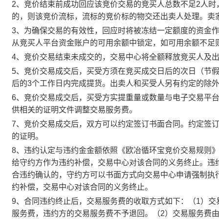
2、竞价结束前成功回应该竞价交易的竞买人总数不足2人
的，则该竞价流标，流标的竞价标的物交还出卖人处理。卖
3、为确保交易的有效性，回应时将被冻结一定额度的资金
从竞买人平台资金账户的可用余额中锁定，如可用余额不足
4、竞价交易结束未成交的，交易中心将全额释放竞买人及
5、竞价交易成交后，买受方须在竞买成交日后的次日（节假
后的3个工作日内完成提货。出卖人和买受人另有约定的除
6、竞价交易成交后，买受方实提重量或数量与电子交易平
供相关的证明文件调整交易服务费。
7、竞价交易成交后，双方可以约定签订书面合同。约定签
的证明。
8、违约认定与违约金金额依照《欧冶循环宝竞价交易规则
给守约方作为违约补偿，交易中心对该合同的义务终止。违
合违约确认的，守约方可以书面方式向交易中心申请强制执
约补偿，交易中心对该合同的义务终止。
9、合同违约终止后，交易服务费的收取方式如下：（1）
服务费，违约方的交易服务费不予退回。（2）交易服务费