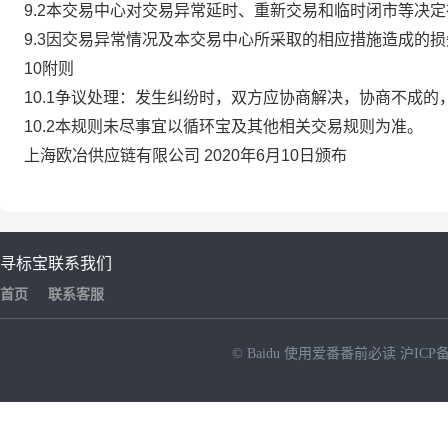
9.2本交易中心对交易异常延时、重新交易和临时闭市等决
9.3因交易异常情况及本交易中心所采取的相应措施造成的
10附则
10.1争议处理：发生纠纷时，双方应协商解决，协商不成
10.2本规则未尽事宜以循环宝及其他相关交易规则为准。
上海欧冶供应链有限公司 2020年6月10日颁布
寻标宝
联系我们
首页
联系客服
© Baidu
使用爱番番前必读
沪ICP备
NEW
HOT