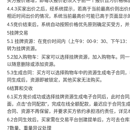
买方报价递增，即每次报价必须大于前一个报价且为价格梯
4.4.3买家出价之后，经系统提示，若高于当前最高价则
相近时间出价的情况，系统当前最高价可能已高于页面显示
4.5竞价结束后，系统自动按照价格优先原则确定买受方，
5挂牌交易
5.1 挂牌资源：在竞价时间内（上午9：00-9：30、下午1
转为挂牌资源。
5.2加入购物车：买家可以选择挂牌资源，加入购物车。同
以随意删除或添加资源。
5.3生成合同：买方可以选择购物车中的资源生成电子合同
同生成后，资源即被锁定，其他买家无法购买。
6结算和交收
6.1买方竞价成功或选择挂牌资源生成电子合同后，此时合同
面，点击“合同配款”，完成在线全额配款，最迟应于合同生成当
合同、资源不再保留，并要求买方依约承担违约责任，详见
6.2合同生效后，买家需在交易平台创建提单后，方可去仓
7数量、重量异议处理