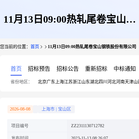
11月13日09:00热轧尾卷宝山钢
您当前的位置：
首页
11月13日09:00热轧尾卷宝山钢铁股份有限公司
铁股份有限公司
首页
招标预告
招标公告
重新招标
中标通知
省份地区：
北京
广东
上海
江苏
浙江
山东
湖北
四川
河北
河南
天津
山
2026-08-08
上海市
|
宝山区
项目编号
ZZ2311130712782
发布时间
2023-11-13 08:26:07