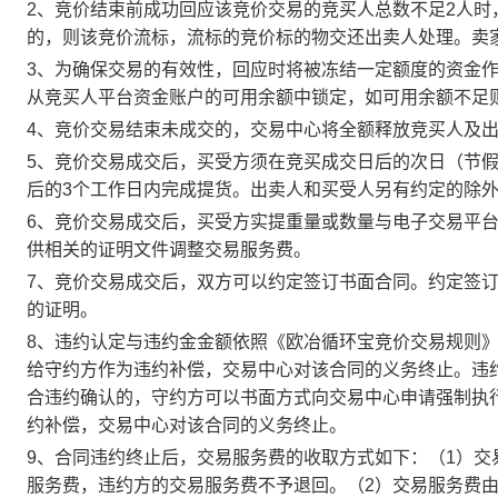
2、竞价结束前成功回应该竞价交易的竞买人总数不足2人
的，则该竞价流标，流标的竞价标的物交还出卖人处理。卖
3、为确保交易的有效性，回应时将被冻结一定额度的资金
从竞买人平台资金账户的可用余额中锁定，如可用余额不足
4、竞价交易结束未成交的，交易中心将全额释放竞买人及
5、竞价交易成交后，买受方须在竞买成交日后的次日（节假
后的3个工作日内完成提货。出卖人和买受人另有约定的除
6、竞价交易成交后，买受方实提重量或数量与电子交易平
供相关的证明文件调整交易服务费。
7、竞价交易成交后，双方可以约定签订书面合同。约定签
的证明。
8、违约认定与违约金金额依照《欧冶循环宝竞价交易规则
给守约方作为违约补偿，交易中心对该合同的义务终止。违
合违约确认的，守约方可以书面方式向交易中心申请强制执
约补偿，交易中心对该合同的义务终止。
9、合同违约终止后，交易服务费的收取方式如下：（1）
服务费，违约方的交易服务费不予退回。（2）交易服务费