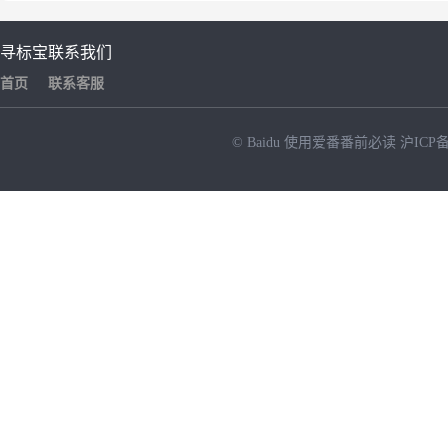
寻标宝
联系我们
首页
联系客服
© Baidu
使用爱番番前必读
沪ICP备
NEW
HOT
暂时没有搜索结果…