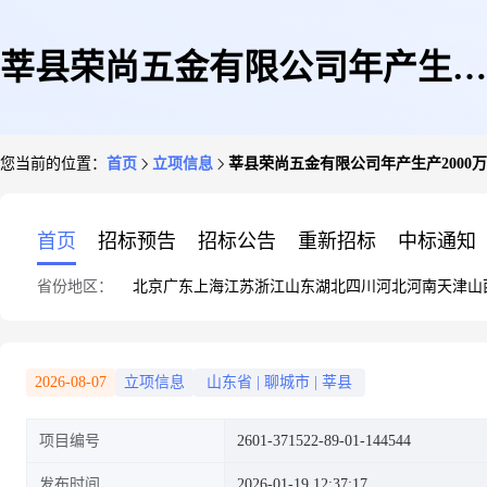
莘县荣尚五金有限公司年产生产
您当前的位置：
首页
立项信息
莘县荣尚五金有限公司年产生产2000
2000万把雨伞项目
首页
招标预告
招标公告
重新招标
中标通知
省份地区：
北京
广东
上海
江苏
浙江
山东
湖北
四川
河北
河南
天津
山
2026-08-07
立项信息
山东省
|
聊城市
|
莘县
项目编号
2601-371522-89-01-144544
发布时间
2026-01-19 12:37:17