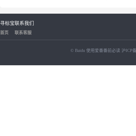
寻标宝
联系我们
首页
联系客服
© Baidu
使用爱番番前必读
沪ICP备
NEW
HOT
暂时没有搜索结果…