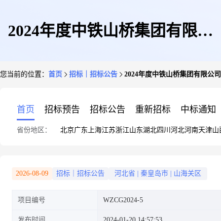
2024年度中铁山桥集团有限公
您当前的位置：
首页
招标｜招标公告
2024年度中铁山桥集团有限
司、中铁山桥(南通)有限公司、
首页
招标预告
招标公告
重新招标
中标通知
省份地区：
北京
广东
上海
江苏
浙江
山东
湖北
四川
河北
河南
天津
山
中铁南方工程装备有限公司第一
2026-08-09
招标｜招标公告
河北省
|
秦皇岛市
|
山海关区
项目编号
WZCG2024-5
季度焊材招标采购招标公告
发布时间
2024-01-20 14:57:53