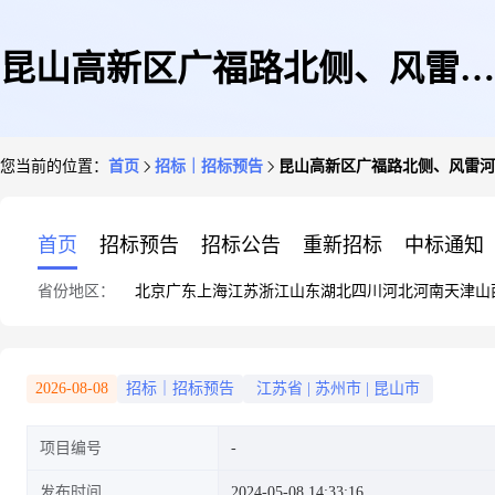
昆山高新区广福路北侧、风雷河
您当前的位置：
首页
招标｜招标预告
昆山高新区广福路北侧、风雷河
东侧住宅用房项目配套用房及售
首页
招标预告
招标公告
重新招标
中标通知
省份地区：
北京
广东
上海
江苏
浙江
山东
湖北
四川
河北
河南
天津
山
楼处装修工程
2026-08-08
招标｜招标预告
江苏省
|
苏州市
|
昆山市
项目编号
发布时间
2024-05-08 14:33:16