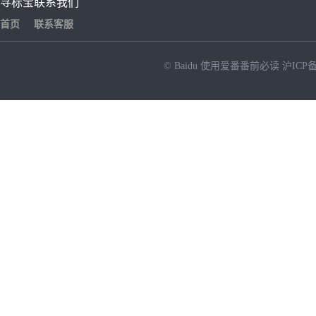
寻标宝
联系我们
首页
联系客服
© Baidu
使用爱番番前必读
沪ICP备
NEW
HOT
暂时没有搜索结果…