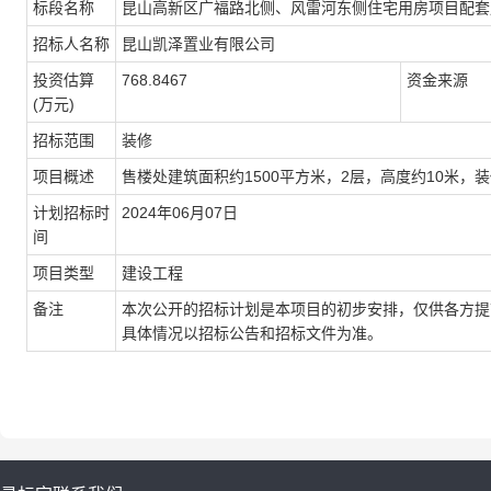
标段名称
昆山高新区广福路北侧、风雷河东侧住宅用房项目配套
招标人名称
昆山凯泽置业有限公司
投资
估算
768.8467
资金来源
(万元)
招标范围
装修
项目概述
售楼处建筑面积约1500平方米，2层，高度约10米，装
计划
招标
时
2024年06月07日
间
项目类型
建设工程
备注
本次公开的招标计划是本项目的初步安排，仅供各方提
具
体
情况
以招标公告和招标文件为准。