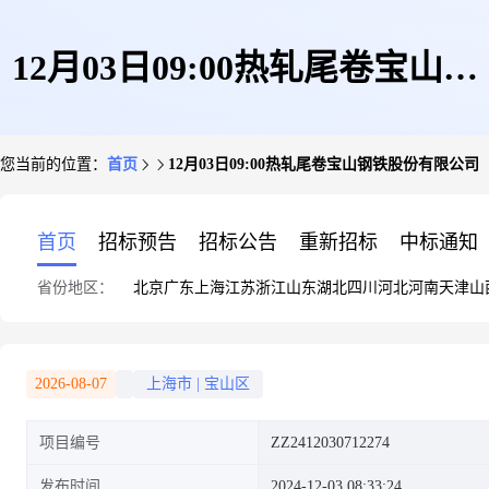
12月03日09:00热轧尾卷宝山钢
您当前的位置：
首页
12月03日09:00热轧尾卷宝山钢铁股份有限公司
铁股份有限公司
首页
招标预告
招标公告
重新招标
中标通知
省份地区：
北京
广东
上海
江苏
浙江
山东
湖北
四川
河北
河南
天津
山
2026-08-07
上海市
|
宝山区
项目编号
ZZ2412030712274
发布时间
2024-12-03 08:33:24