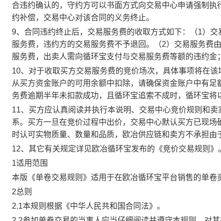
合违约确认的，守约方可以书面方式向交易中心申请强制执
约补偿，交易中心对该合同的义务终止。
9、合同违约终止后，交易服务费的收取方式如下：（1）
服务费，违约方的交易服务费不予退回。（2）交易服务费
服务费，出卖人需向循环宝支付与交易服务费等额的违约金
10、对于收取买方交易服务费的竞价场次，具体事项将在
从买方资金账户的可用余额中扣除，请确保资金账户中有足
务费逾期半年未扣款成功，且循环宝追索不成时，循环宝将
11、买方应认真阅读并执行本说明、交易中心竞价规则和
系。买方一旦在竞价过程中出价，交易中心默认买方已现场
时认可实物质量、数量和品质，欧冶供应链和卖方不承担由
12、其它有关规定详见欧冶循环宝发布的《竞价交易规则》
1适用范围
本版《单卷交易规则》适用于在欧冶循环宝平台销售的单卷
2总则
2.1本规则根据《中华人民共和国合同法》。
2.2参加单卷交易的当事人应当仔细阅读并遵守本规则，对