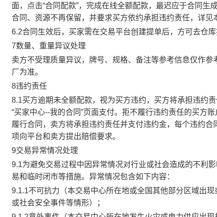
面，点击“合同配款”，完成在线全额配款，最迟应于合同生成当
合同、资源不再保留，并要求买方依约承担违约责任，详见
6.2合同生效后，买家需在交易平台创建提单后，方可去仓
7数量、重量异议处理
卖方不受理质量异议，牌号、规格、备注等参考信息仅作参
厂为准。
8违约责任
8.1买方逾期未全额配款，视为买方违约，买方将承担违约
“买家中心--我的合同”页面支付。拒不履行违约责任的买
履行合同，卖方将承担违约责任并支付违约金，每个违约合同
项向平台和卖方提出赔偿要求。
9交易异常情况处理
9.1为避免交易过程中因异常情况对行业或社会造成的不利
易和临时闭市等措施。异常情况包含如下内容：
9.1.1不可抗力（本交易中心所在地或全国其他部分区域
或社会安全事件等情形）；
9.1.2意外事件（本交易中心所在地发生火灾或电力供应出