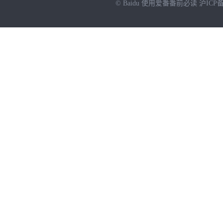
© Baidu
使用爱番番前必读
沪ICP备
NEW
HOT
暂时没有搜索结果…