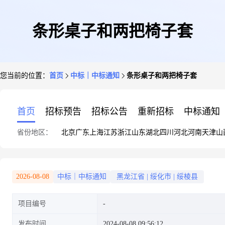
条形桌子和两把椅子套
您当前的位置：
首页
中标｜中标通知
条形桌子和两把椅子套
首页
招标预告
招标公告
重新招标
中标通知
省份地区：
北京
广东
上海
江苏
浙江
山东
湖北
四川
河北
河南
天津
山
2026-08-08
中标｜中标通知
黑龙江省
|
绥化市
|
绥棱县
项目编号
发布时间
2024-08-08 09:56:12