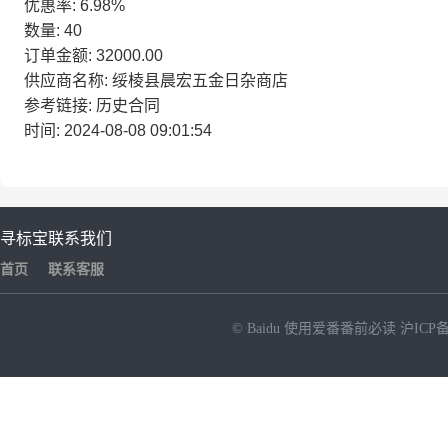
优惠率: 6.98%
数量: 40
订单金额: 32000.00
供应商名称: 绥棱县晨宏五金日杂商店
参考链接: 历史合同
时间: 2024-08-08 09:01:54
寻标宝
联系我们
首页
联系客服
© Baidu
使用爱番番前必读
沪ICP备
NEW
HOT