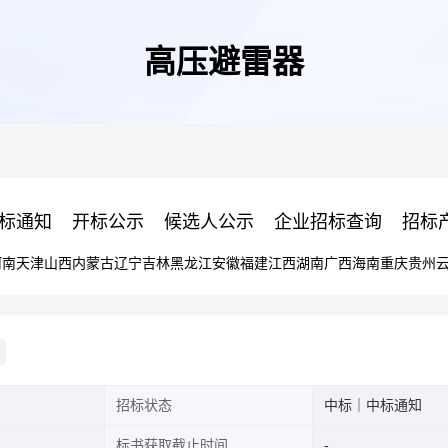
高压避雷器
标通知
开标公示
候选人公示
企业招标查询
招标
河南
天津
山西
内蒙古
辽宁
吉林
黑龙江
安徽
福建
江西
湖南
广西
海南
重庆
贵州
招标状态
中标｜中标通知
标书获取截止时间