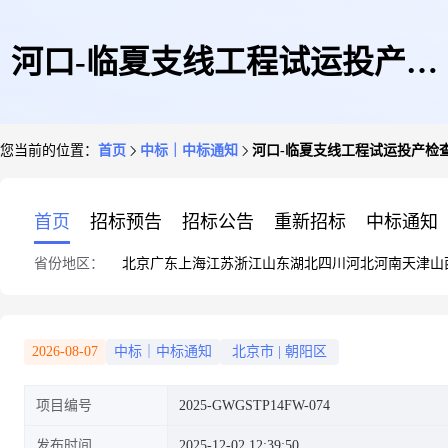
河口-临夏支线工程试运投产检
您当前的位置：
首页
中标｜中标通知
河口-临夏支线工程试运投产检
查配合技术服务项目成交结果公
首页
招标预告
招标公告
重新招标
中标通知
省份地区：
北京
广东
上海
江苏
浙江
山东
湖北
四川
河北
河南
天津
山
告
2026-08-07
中标｜中标通知
北京市
|
朝阳区
项目编号
2025-GWGSTP14FW-074
发布时间
2025-12-02 12:39:50