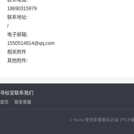
18690315979
联系地址:
/
电子邮箱:
1550514814@qq.com
相关附件
其他附件:
寻标宝
联系我们
首页
联系客服
© Baidu
使用爱番番前必读
沪ICP备