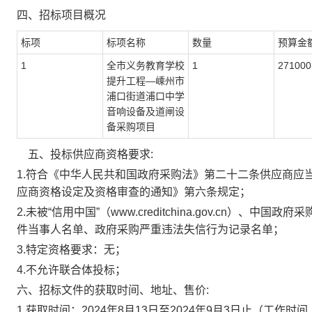
四、
招标项目概况
标项
标项名称
数量
预算金
1
全市义务教育学校
1
271000
提升工程
—嵊州市
浦口街道浦口中学
音响设备及道闸设
备采购项目
五、投标供应商资格要求
:
1.符合《中华人民共和国政府采购法》第二十二条供应商应当
应商资格设定及资格审查的通知》第六条规定；
2.未被“信用中国”（
www.creditchina.gov.cn）、中
件当事人名单、政府采购严重违法失信行为记录名单；
3.特定
资格要求：无；
4.
不允许联合体投标
；
六、招标文件的获取时间、地址、售价
:
1
.
获取时间：
2024年
8
月
13
日
至
2024年
9
月
3
日
止（工作时间