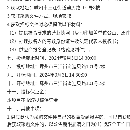
2
.
获取地址：
嵊州市三江街道迪贝路
101号2楼
3.获取采购文件方式：
现场获取
4.获取招标文件时必须提供以下材料：
（
1）提供符合要求的营业执照（复印件加盖单位公章、原
（
2）办理报名人的有效身份证件及法定代表人授权书；
（
3）供应商报名登记表（格式见附件）。
七、投标截止时间：
2024年
9
月
3
日
14
:30:00
八、投标地址：
嵊州市三江街道迪贝路
101号2楼
九、开标时间：
2024
年
9
月
3
日
14
:30
:00
十、开标地址：
嵊州市三江街道迪贝路
101号2楼
十一、投标保证金：
本项目不收取投标保证金
十二、其他事项：
1
.
供应商认为采购文件使自己的权益受到损害的，可以自获
后获取采购文件的，以公告期限届满之日为准）起
7个工作