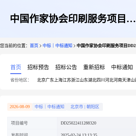
中国作家协会印刷服务项目
您当前的位置：
首页
中标｜中标通知
中国作家协会印刷服务项目DD2502241
DD25022411288320_rgqiCt.pdf
首页
招标预告
招标公告
重新招标
中标通知
省份地区：
北京
广东
上海
江苏
浙江
山东
湖北
四川
河北
河南
天津
山
2026-08-09
中标｜中标通知
北京市
|
朝阳区
项目编号
DD25022411288320
发布时间
2025-02-24 13:13:35