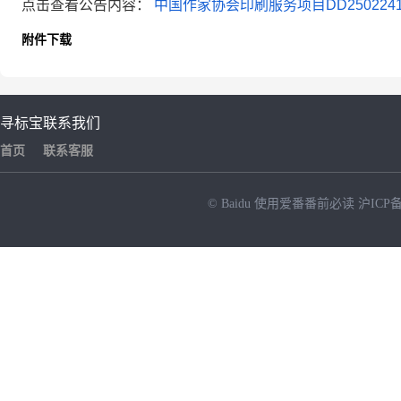
点击查看公告内容：
中国作家协会印刷服务项目DD25022411288
附件下载
寻标宝
联系我们
首页
联系客服
© Baidu
使用爱番番前必读
沪ICP备
NEW
HOT