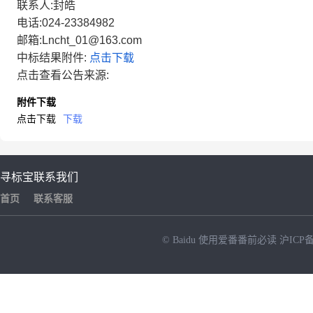
联系人:封皓
电话:024-23384982
邮箱:Lncht_01@163.com
中标结果附件:
点击下载
点击查看公告来源:
附件下载
点击下载
下载
寻标宝
联系我们
首页
联系客服
© Baidu
使用爱番番前必读
沪ICP备
NEW
HOT