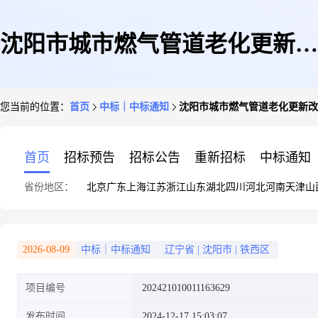
沈阳市城市燃气管道老化更新改
您当前的位置：
首页
中标｜中标通知
沈阳市城市燃气管道老化更新改
造一期工程燃气管网及井室泄漏
首页
招标预告
招标公告
重新招标
中标通知
省份地区：
北京
广东
上海
江苏
浙江
山东
湖北
四川
河北
河南
天津
山
在线监测仪采购项目二标段
2026-08-09
中标｜中标通知
辽宁省
|
沈阳市
|
铁西区
项目编号
202421010011163629
发布时间
2024-12-17 15:03:07