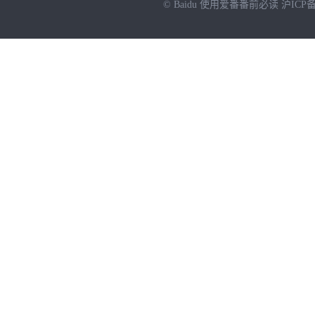
© Baidu
使用爱番番前必读
沪ICP备
NEW
HOT
暂时没有搜索结果…