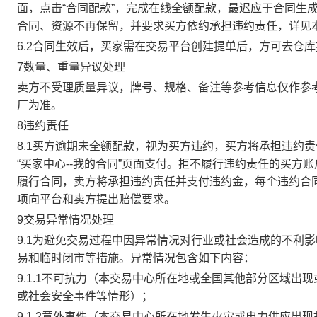
面，点击“合同配款”，完成在线全额配款，最迟应于合同生成当
合同、资源不再保留，并要求买方依约承担违约责任，详见
6.2合同生效后，买家需在交易平台创建提单后，方可去仓
7数量、重量异议处理
卖方不受理质量异议，牌号、规格、备注等参考信息仅作参
厂为准。
8违约责任
8.1买方逾期未全额配款，视为买方违约，买方将承担违约
“买家中心--我的合同”页面支付。拒不履行违约责任的买
履行合同，卖方将承担违约责任并支付违约金，每个违约合同
项向平台和卖方提出赔偿要求。
9交易异常情况处理
9.1为避免交易过程中因异常情况对行业或社会造成的不利
易和临时闭市等措施。异常情况包含如下内容：
9.1.1不可抗力（本交易中心所在地或全国其他部分区域
或社会安全事件等情形）；
9.1.2意外事件（本交易中心所在地发生火灾或电力供应出