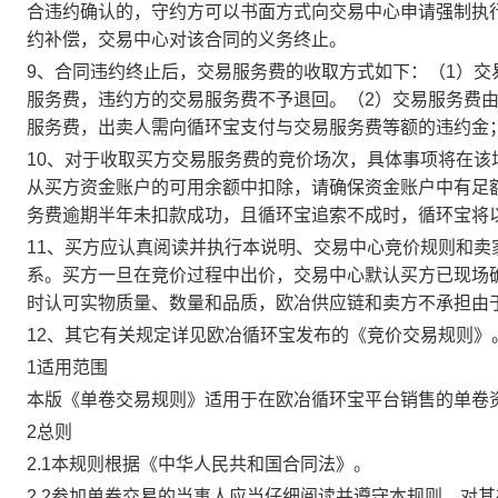
合违约确认的，守约方可以书面方式向交易中心申请强制执
约补偿，交易中心对该合同的义务终止。
9、合同违约终止后，交易服务费的收取方式如下：（1）
服务费，违约方的交易服务费不予退回。（2）交易服务费
服务费，出卖人需向循环宝支付与交易服务费等额的违约金
10、对于收取买方交易服务费的竞价场次，具体事项将在
从买方资金账户的可用余额中扣除，请确保资金账户中有足
务费逾期半年未扣款成功，且循环宝追索不成时，循环宝将
11、买方应认真阅读并执行本说明、交易中心竞价规则和
系。买方一旦在竞价过程中出价，交易中心默认买方已现场
时认可实物质量、数量和品质，欧冶供应链和卖方不承担由
12、其它有关规定详见欧冶循环宝发布的《竞价交易规则》
1适用范围
本版《单卷交易规则》适用于在欧冶循环宝平台销售的单卷
2总则
2.1本规则根据《中华人民共和国合同法》。
2.2参加单卷交易的当事人应当仔细阅读并遵守本规则，对