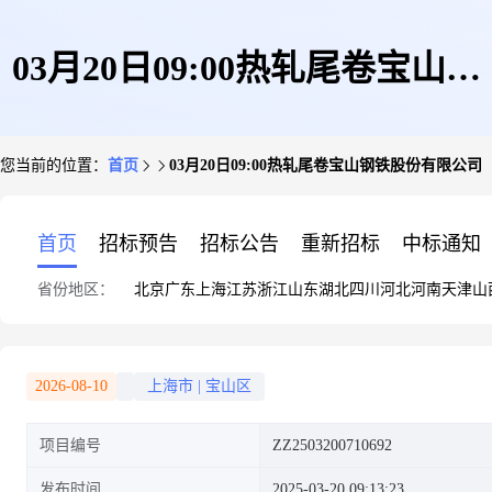
03月20日09:00热轧尾卷宝山钢
您当前的位置：
首页
03月20日09:00热轧尾卷宝山钢铁股份有限公司
铁股份有限公司
首页
招标预告
招标公告
重新招标
中标通知
省份地区：
北京
广东
上海
江苏
浙江
山东
湖北
四川
河北
河南
天津
山
2026-08-10
上海市
|
宝山区
项目编号
ZZ2503200710692
发布时间
2025-03-20 09:13:23