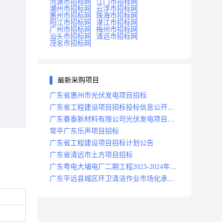
河源市招标网
江门市招标网
潮州市招标网
云浮市招标网
惠州市招标网
珠海市招标网
阳江市招标网
湛江市招标网
广州市招标网
梅州市招标网
汕头市招标网
清远市招标网
茂名市招标网
最新采购项目
广东省惠州市光伏发电项目招标
广东省工程建设项目招标投标信息公开目
录
广东春泰新材料有限公司光伏发电项目招
标
常平广东乐声项目招标
广东省工程建设项目招标计划公告
广东省清远市土方项目招标
广东粤电大埔电厂二期工程2023-2024年度
安保服务项目招标公告
广东平远县城区环卫清洁作业市场化承包
项目招标中标候选人公示