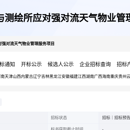
与测绘所应对强对流天气物业管
对强对流天气物业管理服务项目
标通知
开标公示
候选人公示
企业招标查询
招标
河南
天津
山西
内蒙古
辽宁
吉林
黑龙江
安徽
福建
江西
湖南
广西
海南
重庆
贵州
招标状态
招标｜招标预
标书获取截止时间