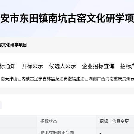
安市东田镇南坑古窑文化研学项
窑文化研学项目
标通知
开标公示
候选人公示
企业招标查询
招标
河南
天津
山西
内蒙古
辽宁
吉林
黑龙江
安徽
福建
江西
湖南
广西
海南
重庆
贵州
招标状态
招标｜信息变更
标书获取截止时间