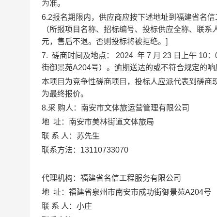
为准。
6.2报名期限内，供应商应按下述地址到福建省名
（所报项目名称、招标编号、投标供应全称、联系人
元，售后不退。否则投标将被拒绝。]
7.
磋商时间及地点：
2024
年
7
月
23
日上午
10：
街御景苑
A204号
）。逾期送达的或不符合规定的响
本项目为竞争性磋商项目，投标人应派代表到磋商
为最终报价。
8.采 购人：
南安市文体旅运营管理有限公司
地
址：
南安市美林街道文体旅局
联
系
人：
苏
先生
联系方法：
1
3110733070
代理机构：
福建省名信工程服务有限公司
地
址：
福建省泉州市南安市成功街御景苑
A204号
联
系
人：
小
庄