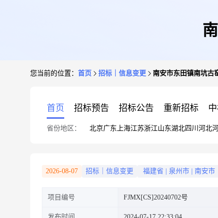
南
您当前的位置：
首页
招标｜信息变更
南安市东田镇南坑古
首页
招标预告
招标公告
重新招标
中
省份地区：
北京
广东
上海
江苏
浙江
山东
湖北
四川
河北
2026-08-07
招标｜信息变更
福建省
|
泉州市
|
南安市
项目编号
FJMX[CS]20240702号
发布时间
2024-07-17 22:33:04