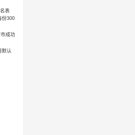
报名表
份300
安市成功
将默认