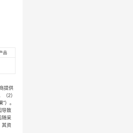
产品
应商提供
。（2）
果”）。
因导致
后随采
，其资