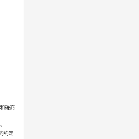
表和磋商
）
。
的约定