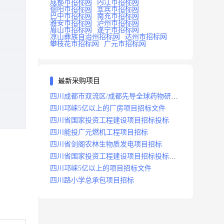
成都市招标网
内江市招标网
德阳市招标网
宜宾市招标网
巴中市招标网
南充市招标网
雅安市招标网
泸州市招标网
眉山市招标网
遂宁市招标网
凉山彝族自治州招标网
达州市招标网
攀枝花市招标网
广元市招标网
最新采购项目
四川成都市双流区/成都先导全球药物研发
生产基地(一期)(dj)项目招标标段
四川邛崃5亿以上的厂房项目招标文件
四川省国家投资工程建设项目招标投标
四川能投广元燃机工程项目招标
四川省剑阁农林生物质发电项目招标
四川省国家投资工程建设项目招标投标
2008年版
四川邛崃5亿以上的项目招标文件
四川路小学总承包项目招标