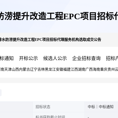
防涝提升改造工程EPC项目招标
排水防涝提升改造工程EPC项目招标代理服务机构选取成交公告
标通知
开标公示
候选人公示
企业招标查询
招标
河南
天津
山西
内蒙古
辽宁
吉林
黑龙江
安徽
福建
江西
湖南
广西
海南
重庆
贵州
招标状态
中标｜中标通知
标书获取截止时间