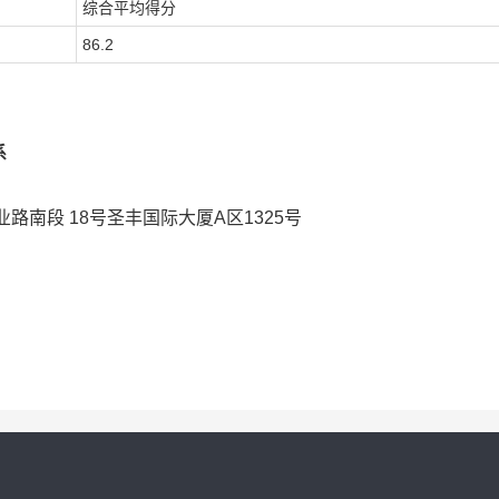
综合平均得分
86.2
系
业路南段
18号圣丰国际大厦A区1325号