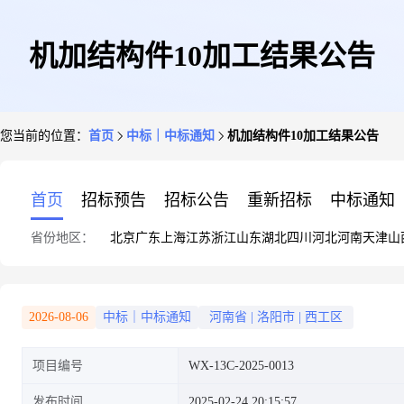
机加结构件10加工结果公告
您当前的位置：
首页
中标｜中标通知
机加结构件10加工结果公告
首页
招标预告
招标公告
重新招标
中标通知
省份地区：
北京
广东
上海
江苏
浙江
山东
湖北
四川
河北
河南
天津
山
2026-08-06
中标｜中标通知
河南省
|
洛阳市
|
西工区
项目编号
WX-13C-2025-0013
发布时间
2025-02-24 20:15:57