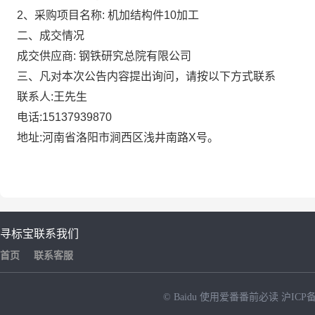
2
、采购项目名称: 机加结构件10加工
二、成交情况
成交供应商: 钢铁研究总院有限公司
三、凡对本次公告内容提出询问，请按以下方式联系
联系人:王先生
电话:15137939870
地址:河南省洛阳市涧西区浅井南路X号。
寻标宝
联系我们
首页
联系客服
© Baidu
使用爱番番前必读
沪ICP备