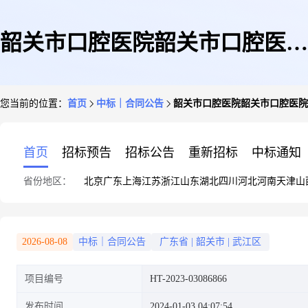
韶关市口腔医院韶关市口腔医院
您当前的位置：
首页
中标｜合同公告
韶关市口腔医院韶关市口腔医院
装修工程定点服务定点议价采购
首页
招标预告
招标公告
重新招标
中标通知
省份地区：
北京
广东
上海
江苏
浙江
山东
湖北
四川
河北
河南
天津
山
合同的合同公告
2026-08-08
中标｜合同公告
广东省
|
韶关市
|
武江区
项目编号
HT-2023-03086866
发布时间
2024-01-03 04:07:54