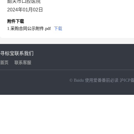
韶关市口腔医院
2024年01月02日
附件下载
1.采购合同公示附件.pdf
下载
寻标宝
联系我们
首页
联系客服
© Baidu
使用爱番番前必读
沪ICP备
NEW
HOT