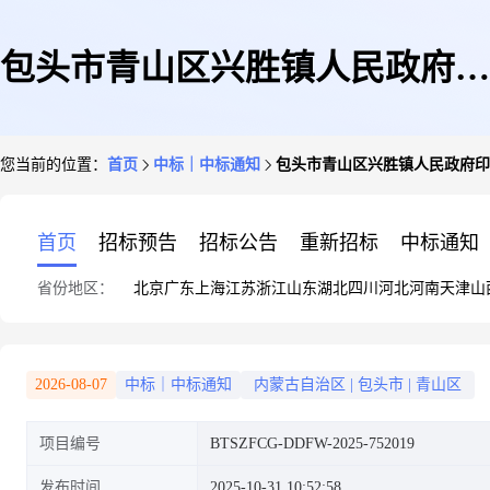
包头市青山区兴胜镇人民政府印
您当前的位置：
首页
中标｜中标通知
包头市青山区兴胜镇人民政府印
刷服务定点采购定点直购成交公
首页
招标预告
招标公告
重新招标
中标通知
省份地区：
北京
广东
上海
江苏
浙江
山东
湖北
四川
河北
河南
天津
山
告
2026-08-07
中标｜中标通知
内蒙古自治区
|
包头市
|
青山区
项目编号
BTSZFCG-DDFW-2025-752019
发布时间
2025-10-31 10:52:58