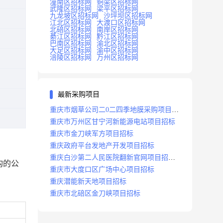
潼南区招标网
铜梁区招标网
武隆区招标网
梁平区招标网
九龙坡区招标网
沙坪坝区招标网
江北区招标网
大渡口区招标网
北碚区招标网
南岸区招标网
綦江区招标网
黔江区招标网
巴南区招标网
渝北区招标网
大足区招标网
渝中区招标网
涪陵区招标网
万州区招标网
最新采购项目
重庆市烟草公司二0二四季地膜采购项目招
标公告
重庆市万州区甘宁河新能源电站项目招标
重庆市金刀峡军方项目招标
重庆政府平台发地产开发项目招标
重庆白沙第二人民医院翻新官网项目招标
构的公
公告
重庆市大度口区广场中心项目招标
重庆潜能新天地项目招标
重庆市北碚区金刀峡项目招标