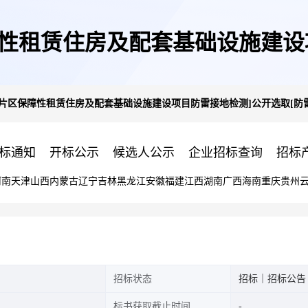
性租赁住房及配套基础设施建设
片区保障性租赁住房及配套基础设施建设项目防雷接地检测]公开选取[防
雷装置检测]机构的公告
标通知
开标公示
候选人公示
企业招标查询
招标
河南
天津
山西
内蒙古
辽宁
吉林
黑龙江
安徽
福建
江西
湖南
广西
海南
重庆
贵州
招标状态
招标｜招标公告
标书获取截止时间