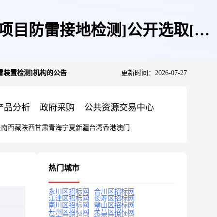
项目防雷接地检测]公开选取[防
雷装置检测]机构的公告
更新时间：2026-07-27
产品分析
政府采购
公共资源交易中心
云南
西藏
陕西
甘肃
青海
宁夏
新疆
台湾
香港
澳门
热门城市
永川区招标网
合川区招标网
江津区招标网
长寿区招标网
南川区招标网
璧山区招标网
开州区招标网
荣昌区招标网