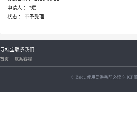
申请人 ： *斌
状态 ： 不予受理
寻标宝
联系我们
首页
联系客服
© Baidu
使用爱番番前必读
沪ICP备
NEW
HOT