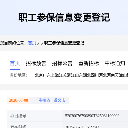
职工参保信息变更登记
您当前的位置：
首页
职工参保信息变更登记
首页
招标预告
招标公告
重新招标
中标通知
省份地区：
北京
广东
上海
江苏
浙江
山东
湖北
四川
河北
河南
天津
山
2026-08-08
贵州省
|
遵义市
项目编号
52030076790890T325031100002
发布时间
2025-03-11 15:27:43