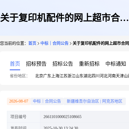
关于复印机配件的网上超市合同
您当前的位置：
首页
中标｜合同公告
关于复印机配件的网上超市合同
公告
首页
招标预告
招标公告
重新招标
中标通知
省份地区：
北京
广东
上海
江苏
浙江
山东
湖北
四川
河北
河南
天津
山
2026-08-07
中标｜合同公告
新疆维吾尔自治区
|
阿克苏地区
项目编号
2661101000025108665
发布时间
2025-10-30 13:24:30