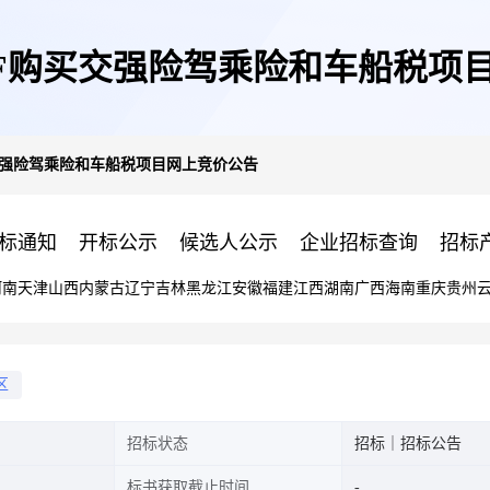
31F购买交强险驾乘险和车船税项
买交强险驾乘险和车船税项目网上竞价公告
标通知
开标公示
候选人公示
企业招标查询
招标
河南
天津
山西
内蒙古
辽宁
吉林
黑龙江
安徽
福建
江西
湖南
广西
海南
重庆
贵州
区
招标状态
招标｜招标公告
标书获取截止时间