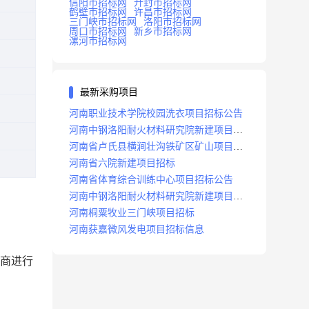
信阳市招标网
开封市招标网
鹤壁市招标网
许昌市招标网
三门峡市招标网
洛阳市招标网
周口市招标网
新乡市招标网
漯河市招标网
最新采购项目
河南职业技术学院校园洗衣项目招标公告
河南中钢洛阳耐火材料研究院新建项目招
标
河南省卢氏县横涧壮沟铁矿区矿山项目招
标公告
河南省六院新建项目招标
河南省体育综合训练中心项目招标公告
河南中钢洛阳耐火材料研究院新建项目招
标
河南桐粟牧业三门峡项目招标
河南获嘉微风发电项目招标信息
应商进行