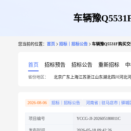
车辆豫Q55
您当前的位置：
首页
招标｜招标公告
车辆豫Q5531F购
首页
招标预告
招标公告
重新招标
中
省份地区：
北京
广东
上海
江苏
浙江
山东
湖北
四川
河北
2026-08-06
招标｜招标公告
河南省
|
驻马店市
|
驿城
项目编号
YCCG-JJ-202605180011C
发布时间
2026-05-18 09:42:26