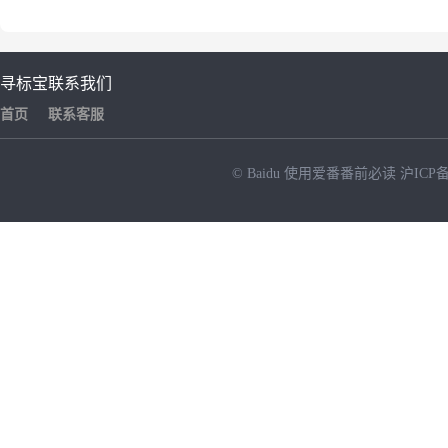
寻标宝
联系我们
首页
联系客服
© Baidu
使用爱番番前必读
沪ICP备
NEW
HOT
暂时没有搜索结果…