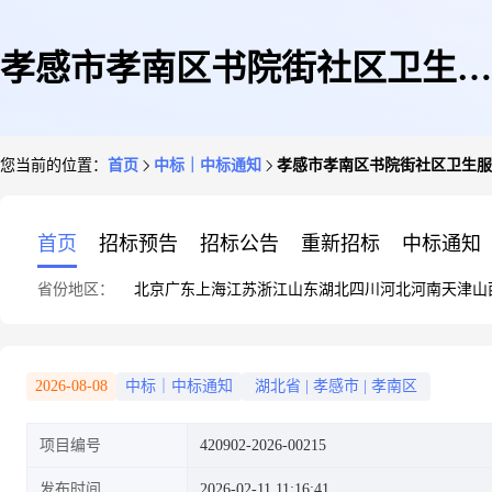
孝感市孝南区书院街社区卫生服
您当前的位置：
首页
中标｜中标通知
孝感市孝南区书院街社区卫生服
务中心车辆维修和保养服务直接
首页
招标预告
招标公告
重新招标
中标通知
省份地区：
北京
广东
上海
江苏
浙江
山东
湖北
四川
河北
河南
天津
山
选定采购结果公告
2026-08-08
中标｜中标通知
湖北省
|
孝感市
|
孝南区
项目编号
420902-2026-00215
发布时间
2026-02-11 11:16:41