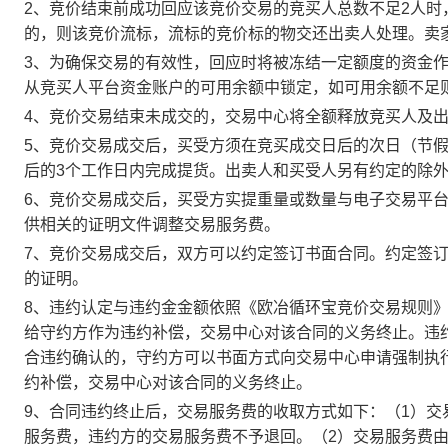
2、竞价结束前成功回应该竞价交易的竞买人总数不足2人
的，则该竞价流标，流标的竞价标的物交还出卖人处理。卖
3、为确保交易的有效性，回应时将被冻结一定额度的资金
从竞买人平台资金账户的可用余额中锁定，如可用余额不足
4、竞价交易结束未成交的，交易中心将全额释放竞买人及
5、竞价交易成交后，买受方须在竞买成交日后的次日（节假
后的3个工作日内完成提货。出卖人和买受人另有约定的除
6、竞价交易成交后，买受方实提重量或数量与电子交易平
供相关的证明文件调整交易服务费。
7、竞价交易成交后，双方可以约定签订书面合同。约定签
的证明。
8、违约认定与违约金金额依照《欧冶循环宝竞价交易规则
给守约方作为违约补偿，交易中心对该合同的义务终止。违
合违约确认的，守约方可以书面方式向交易中心申请强制执
约补偿，交易中心对该合同的义务终止。
9、合同违约终止后，交易服务费的收取方式如下：（1）
服务费，违约方的交易服务费不予退回。（2）交易服务费