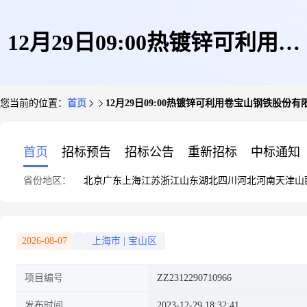
12月29日09:00热镀锌可利用卷
您当前的位置：
首页
12月29日09:00热镀锌可利用卷宝山钢铁股份有
宝山钢铁股份有限公司
首页
招标预告
招标公告
重新招标
中标通知
省份地区：
北京
广东
上海
江苏
浙江
山东
湖北
四川
河北
河南
天津
山
2026-08-07
上海市
|
宝山区
项目编号
ZZ2312290710966
发布时间
2023-12-29 18:32:41