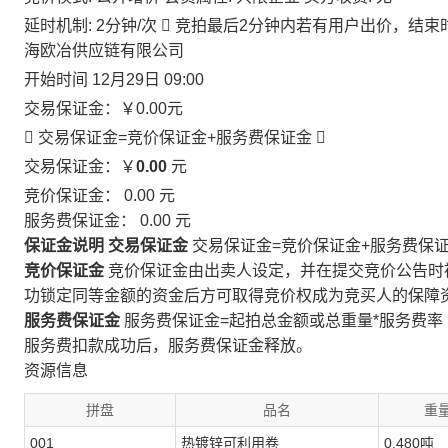
延时机制: 2分钟/次

竞拍最后2分钟内若有用户出价，结束
海欧冶供应链有限公司
开始时间
12月29日 09:00
交易保证金：
￥0.00
元
 交易保证金=竞价保证金+服务费保证金

交易保证金：￥
0.00
元
竞价保证金：
0.00
元
服务费保证金：
0.00
元
保证金说明
交易保证金
交易保证金=竞价保证金+服务费保
竞价保证金
竞价保证金由出卖人设定，并在提交竞价公告时
功锁定同等金额的资金后方可取得竞价权成为竞买人的保障
服务费保证金
服务费保证金=起拍总金额或总重量*服务费率
服务费扣款成功后，服务费保证金释放。
资源信息
拼盘
品名
重量
001
热镀锌可利用卷
0.480吨