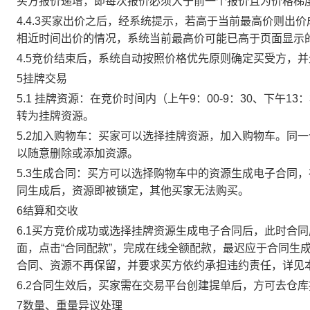
买方报价递增，即每次报价必须大于前一个报价且为价格梯
4.4.3买家出价之后，经系统提示，若高于当前最高价则
相近时间出价的情况，系统当前最高价可能已高于页面显示
4.5竞价结束后，系统自动按照价格优先原则确定买受方，
5挂牌交易
5.1 挂牌资源：在竞价时间内（上午9：00-9：30、下午1
转为挂牌资源。
5.2加入购物车：买家可以选择挂牌资源，加入购物车。同
以随意删除或添加资源。
5.3生成合同：买方可以选择购物车中的资源生成电子合同
同生成后，资源即被锁定，其他买家无法购买。
6结算和交收
6.1买方竞价成功或选择挂牌资源生成电子合同后，此时合同
面，点击“合同配款”，完成在线全额配款，最迟应于合同生成当
合同、资源不再保留，并要求买方依约承担违约责任，详见
6.2合同生效后，买家需在交易平台创建提单后，方可去仓
7数量、重量异议处理