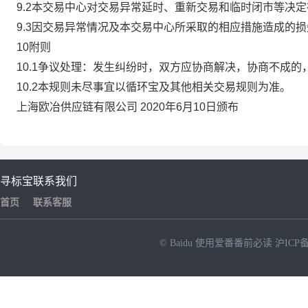
9.2本交易中心对交易异常延时、重新交易和临时闭市等决
9.3因交易异常情况及本交易中心所采取的相应措施造成的
10附则
10.1争议处理：发生纠纷时，双方应协商解决，协商不成
10.2本规则未尽事宜以循环宝及其他相关交易规则为准。
上海欧冶供应链有限公司 2020年6月10日颁布
寻标宝
联系我们
首页
联系客服
© Baidu
使用爱番番前必读
沪ICP备
NEW
HOT