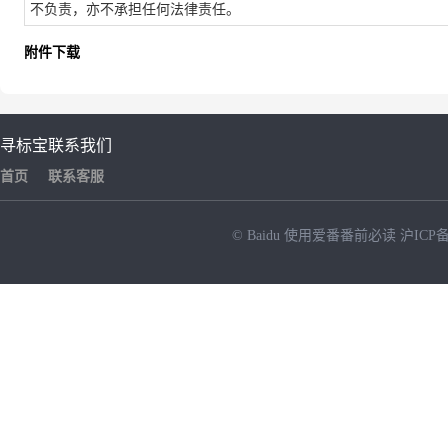
不负责，亦不承担任何法律责任。
附件下载
寻标宝
联系我们
首页
联系客服
© Baidu
使用爱番番前必读
沪ICP备
NEW
HOT