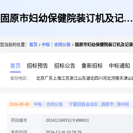
固原市妇幼保健院装订机及记录
您当前的位置：
首页
中标｜合同公告
固原市妇幼保健院装订机及记录
仪网上直购项目固原市妇幼保健
首页
招标预告
招标公告
重新招标
中标通知
省份地区：
北京
广东
上海
江苏
浙江
山东
湖北
四川
河北
河南
天津
山
院执法记录仪及装订机采购合同
2026-08-08
中标｜合同公告
宁夏回族自治区
|
固原市
|
原州区
项目编号
20241216HT(GY)000011
发布时间
2024-12-16 10:59:29