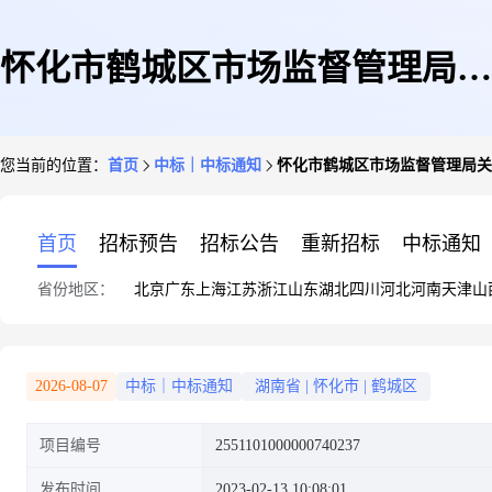
怀化市鹤城区市场监督管理局关
您当前的位置：
首页
中标｜中标通知
怀化市鹤城区市场监督管理局关
于综合零售服务的网上超市采购
首页
招标预告
招标公告
重新招标
中标通知
省份地区：
北京
广东
上海
江苏
浙江
山东
湖北
四川
河北
河南
天津
山
项目成交公告
2026-08-07
中标｜中标通知
湖南省
|
怀化市
|
鹤城区
项目编号
2551101000000740237
发布时间
2023-02-13 10:08:01