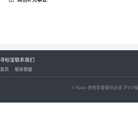
寻标宝
联系我们
首页
联系客服
© Baidu
使用爱番番前必读
沪ICP备
NEW
HOT