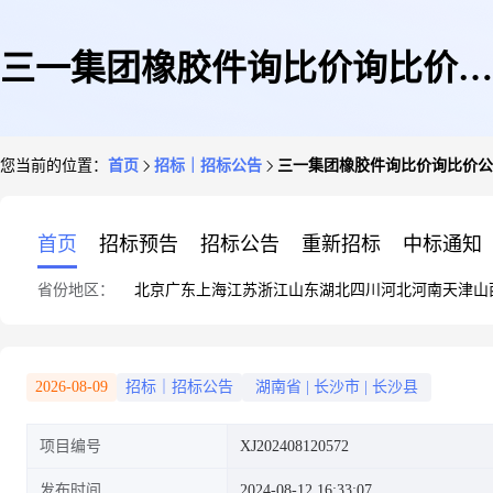
三一集团橡胶件询比价询比价公
您当前的位置：
首页
招标｜招标公告
三一集团橡胶件询比价询比价公
告
首页
招标预告
招标公告
重新招标
中标通知
省份地区：
北京
广东
上海
江苏
浙江
山东
湖北
四川
河北
河南
天津
山
2026-08-09
招标｜招标公告
湖南省
|
长沙市
|
长沙县
项目编号
XJ202408120572
发布时间
2024-08-12 16:33:07