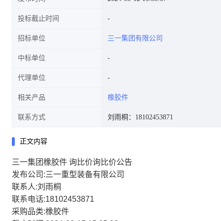
投标截止时间
招标单位
三一集团有限公司
中标单位
代理单位
相关产品
橡胶件
联系方式
刘雨桐：18102453871
正文内容
三一集团橡胶件 询比价询比价公告
发布公司:三一重型装备有限公司
联系人:刘雨桐
联系电话:18102453871
采购品类:橡胶件