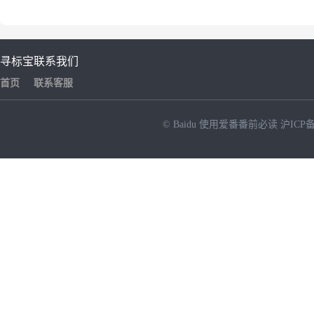
寻标宝
联系我们
首页
联系客服
© Baidu
使用爱番番前必读
沪ICP备
NEW
HOT
暂时没有搜索结果…