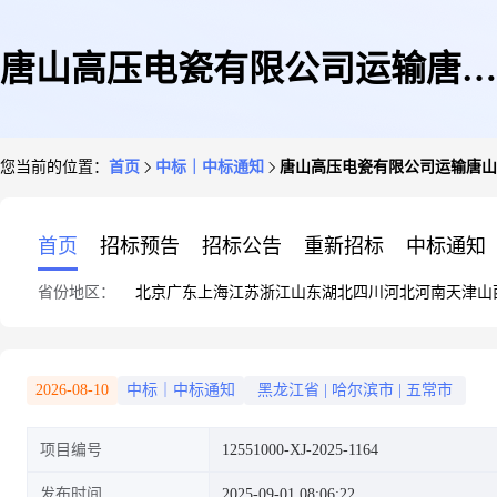
唐山高压电瓷有限公司运输唐山
您当前的位置：
首页
中标｜中标通知
唐山高压电瓷有限公司运输唐山
开平至黑龙江省哈尔滨市五常市
首页
招标预告
招标公告
重新招标
中标通知
省份地区：
北京
广东
上海
江苏
浙江
山东
湖北
四川
河北
河南
天津
山
志广乡木林屯询比价-结果公告
2026-08-10
中标｜中标通知
黑龙江省
|
哈尔滨市
|
五常市
项目编号
12551000-XJ-2025-1164
发布时间
2025-09-01 08:06:22