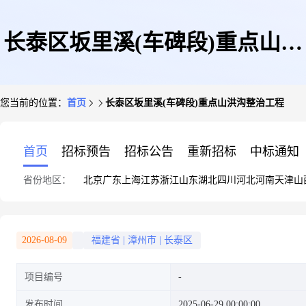
长泰区坂里溪(车碑段)重点山洪
您当前的位置：
首页
长泰区坂里溪(车碑段)重点山洪沟整治工程
沟整治工程
首页
招标预告
招标公告
重新招标
中标通知
省份地区：
北京
广东
上海
江苏
浙江
山东
湖北
四川
河北
河南
天津
山
2026-08-09
福建省
|
漳州市
|
长泰区
项目编号
发布时间
2025-06-29 00:00:00