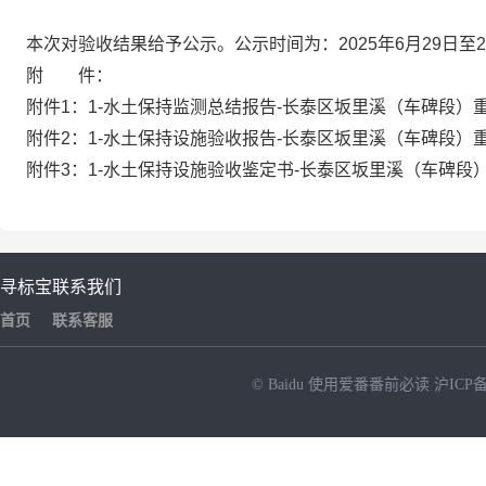
本次对验收结果给予公示。公示时间为：2025年6月29日至20
附 件：
附件1：1-水土保持监测总结报告-长泰区坂里溪（车碑段）重
附件2：1-水土保持设施验收报告-长泰区坂里溪（车碑段）重
附件3：1-水土保持设施验收鉴定书-长泰区坂里溪（车碑段）
寻标宝
联系我们
首页
联系客服
© Baidu
使用爱番番前必读
沪ICP备
NEW
HOT