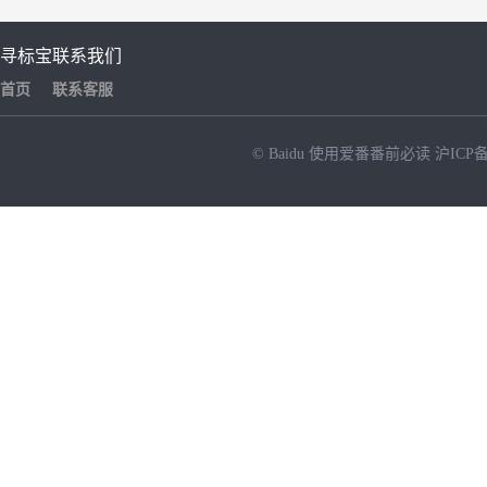
寻标宝
联系我们
首页
联系客服
© Baidu
使用爱番番前必读
沪ICP备
NEW
HOT
暂时没有搜索结果…