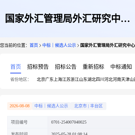
国家外汇管理局外汇研究中心
您当前的位置：
首页
中标｜候选人公示
国家外汇管理局外汇研究中心
2025年度员工团体保险采购项目
首页
招标预告
招标公告
重新招标
中标通知
省份地区：
北京
广东
上海
江苏
浙江
山东
湖北
四川
河北
河南
天津
山
中标候选人公示
2026-08-08
中标｜候选人公示
北京市
|
丰台区
项目编号
0701-254007040025
发布时间
2025-05-28 01:08:14