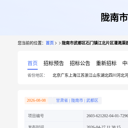
陇南市
您当前的位置：
首页
陇南市武都区石门镇江北片区灌溉渠
首页
招标预告
招标公告
重新招标
中
省份地区：
北京
广东
上海
江苏
浙江
山东
湖北
四川
河北
2026-08-08
甘肃省
|
陇南市
|
武都区
项目编号
2603-621202-04-01-729
发布时间
2026-04-27 11:38:15