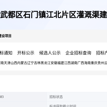
武都区石门镇江北片区灌溉渠建
建设项目
标通知
开标公示
候选人公示
企业招标查询
招标
河南
天津
山西
内蒙古
辽宁
吉林
黑龙江
安徽
福建
江西
湖南
广西
海南
重庆
贵州
683
招标状态
标书获取截止时间