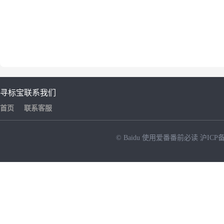
寻标宝
联系我们
首页
联系客服
© Baidu
使用爱番番前必读
沪ICP备
NEW
HOT