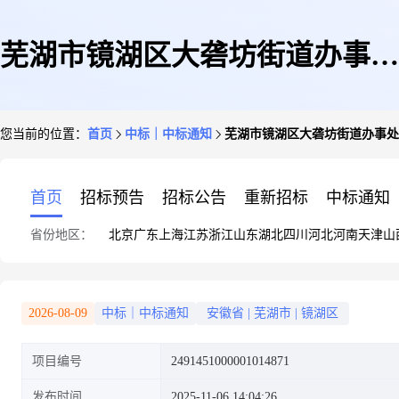
芜湖市镜湖区大砻坊街道办事处
您当前的位置：
首页
中标｜中标通知
芜湖市镜湖区大砻坊街道办事处
关于档案盒的网上超市采购项目
首页
招标预告
招标公告
重新招标
中标通知
省份地区：
北京
广东
上海
江苏
浙江
山东
湖北
四川
河北
河南
天津
山
成交公告
2026-08-09
中标｜中标通知
安徽省
|
芜湖市
|
镜湖区
项目编号
2491451000001014871
发布时间
2025-11-06 14:04:26