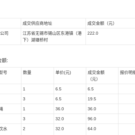
成交供应商地址
成交金额（元）
公司
江苏省无锡市锡山区东港镇（港
222.0
下）湖塘桥村
额:
型号
数量
单价(元)
成交金额
报价明
（元）
1
6.5
6.5
3
6.5
19.5
绳
1
36.0
36.0
3
32.0
96.0
饮水
2
32.0
64.0