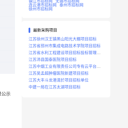
镇江市招标网
无锡市招标网
连云港市招标网
泰州市招标网
徐州市招标网
最新采购项目
江苏徐州汉王镇黑山阳光大棚项目招标
江苏省邳州市集成电路技术学院项目招标
江苏省水利工程建设项目招标投标管理办
法
江苏沛县国泰医院项目招标
江苏中烟工业有限责任公司专有云平台扩
容项目招标
江苏吴孟超肿瘤医院新建项目招标
江苏大丰斗龙港清於项目招标单位
中建一局在江苏太湖项目招标
果公示