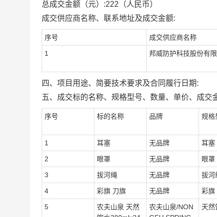
总成交金额（元）:
222
（人民币）
成交供应商名称、联系地址及成交金额:
序号
成交供应商名称
1
邦威防护科技股份有限
四、项目用途、简要技术要求及合同履行日期:
五、成交标的名称、规格型号、数量、单价、成交金
序号
标的名称
品牌
规格
1
耳塞
无品牌
耳塞
2
眼罩
无品牌
眼罩
3
拔河绳
无品牌
拔河
4
彩旗 刀旗
无品牌
彩旗
5
农夫山泉 天然
农夫山泉/NON
天然