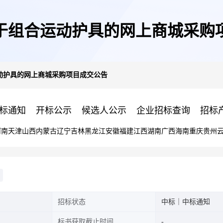
于组合运动护具的网上商城采购
动护具的网上商城采购项目成交公告
标通知
开标公示
候选人公示
企业招标查询
招标
河南
天津
山西
内蒙古
辽宁
吉林
黑龙江
安徽
福建
江西
湖南
广西
海南
重庆
贵州
招标状态
中标｜中标通知
标书获取截止时间