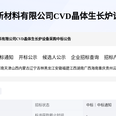
新材料有限公司CVD晶体生长炉
料有限公司CVD晶体生长炉设备采购中标公告
标通知
开标公示
候选人公示
企业招标查询
招标
河南
天津
山西
内蒙古
辽宁
吉林
黑龙江
安徽
福建
江西
湖南
广西
海南
重庆
贵州
招标状态
中标｜中标通知
标书获取截止时间