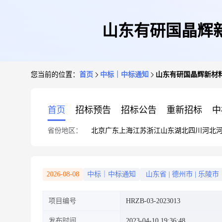
山东有研国晶辉
您当前的位置：
首页
中标｜中标通知
山东有研国晶辉新材
首页
招标预告
招标公告
重新招标
中
省份地区：
北京
广东
上海
江苏
浙江
山东
湖北
四川
河北
2026-08-08
中标｜中标通知
山东省
|
德州市
|
乐陵市
项目编号
HRZB-03-2023013
发布时间
2023-04-10 19:36:48