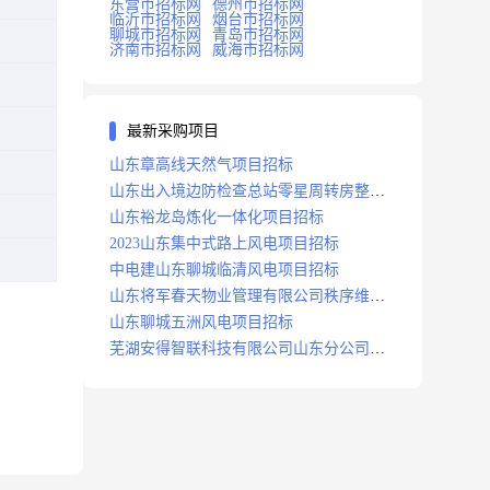
东营市招标网
德州市招标网
临沂市招标网
烟台市招标网
聊城市招标网
青岛市招标网
济南市招标网
威海市招标网
最新采购项目
山东章高线天然气项目招标
山东出入境边防检查总站零星周转房整修
项目招标中标
山东裕龙岛炼化一体化项目招标
2023山东集中式路上风电项目招标
中电建山东聊城临清风电项目招标
山东将军春天物业管理有限公司秩序维护
服务项目招标公告
山东聊城五洲风电项目招标
芜湖安得智联科技有限公司山东分公司济
南地区快递项目招标公告