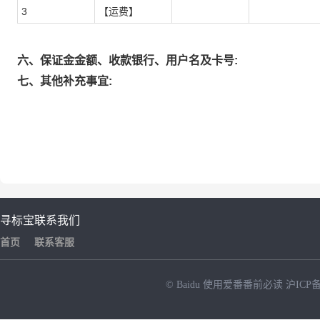
3
【运费】
六、保证金金额、收款银行、用户名及卡号:
七、其他补充事宜:
寻标宝
联系我们
首页
联系客服
© Baidu
使用爱番番前必读
沪ICP备