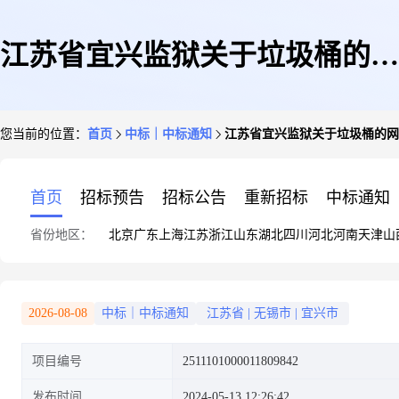
江苏省宜兴监狱关于垃圾桶的网
您当前的位置：
首页
中标｜中标通知
江苏省宜兴监狱关于垃圾桶的网
上商城采购项目成交公告
首页
招标预告
招标公告
重新招标
中标通知
省份地区：
北京
广东
上海
江苏
浙江
山东
湖北
四川
河北
河南
天津
山
2026-08-08
中标｜中标通知
江苏省
|
无锡市
|
宜兴市
项目编号
2511101000011809842
发布时间
2024-05-13 12:26:42