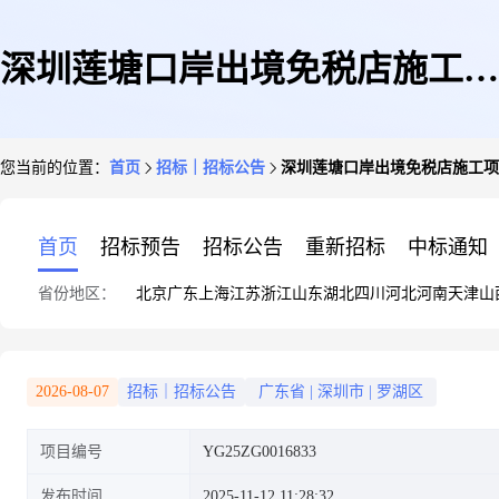
深圳莲塘口岸出境免税店施工项
您当前的位置：
首页
招标｜招标公告
深圳莲塘口岸出境免税店施工项
目
首页
招标预告
招标公告
重新招标
中标通知
省份地区：
北京
广东
上海
江苏
浙江
山东
湖北
四川
河北
河南
天津
山
2026-08-07
招标｜招标公告
广东省
|
深圳市
|
罗湖区
项目编号
YG25ZG0016833
发布时间
2025-11-12 11:28:32