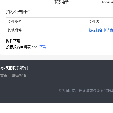
联系电话
18845
招标公告附件
文件类型
文件名
其他附件
投标报名申请表.
附件下载
投标报名申请表.doc
下载
寻标宝
联系我们
首页
联系客服
© Baidu
使用爱番番前必读
沪ICP备
NEW
HOT