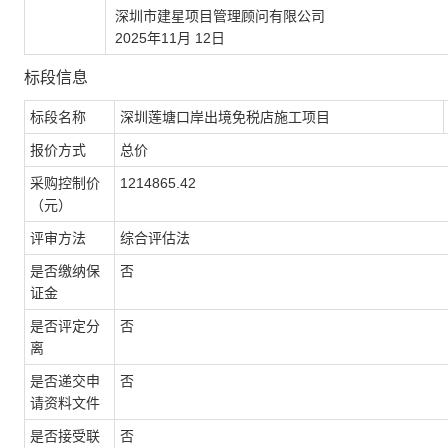
深圳市建星项目管理顾问有限公司
2025年11月 12日
标段信息
标段名称
深圳莲塘口岸出境免税店施工项目
报价方式
总价
采购控制价
1214865.42
（元）
评审方法
综合评估法
是否缴纳保
否
证金
是否评定分
否
离
是否递交申
否
请资料文件
是否接受联
否