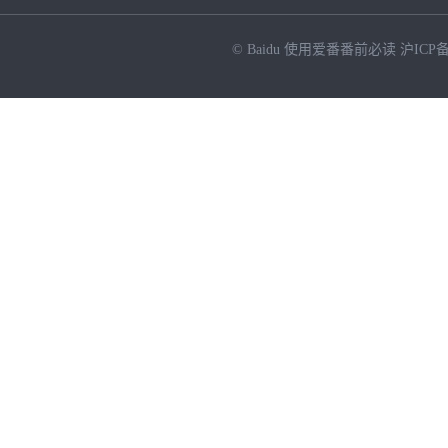
© Baidu
使用爱番番前必读
沪ICP备
NEW
HOT
暂时没有搜索结果…