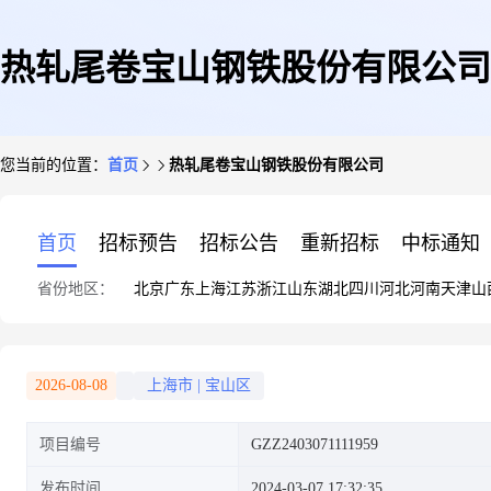
热轧尾卷宝山钢铁股份有限公司
您当前的位置：
首页
热轧尾卷宝山钢铁股份有限公司
首页
招标预告
招标公告
重新招标
中标通知
省份地区：
北京
广东
上海
江苏
浙江
山东
湖北
四川
河北
河南
天津
山
2026-08-08
上海市
|
宝山区
项目编号
GZZ2403071111959
发布时间
2024-03-07 17:32:35