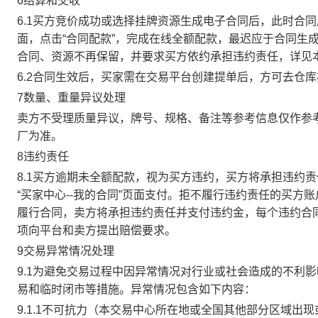
6结算和交收
6.1买方竞价成功或选择挂牌资源生成电子合同后，此时合同
面，点击“合同配款”，完成在线全额配款，最迟应于合同生成当
合同、资源不再保留，并要求买方依约承担违约责任，详见
6.2合同生效后，买家需在交易平台创建提单后，方可去仓
7数量、重量异议处理
卖方不受理质量异议，牌号、规格、备注等参考信息仅作参
厂为准。
8违约责任
8.1买方逾期未全额配款，视为买方违约，买方将承担违约
“买家中心--我的合同”页面支付。拒不履行违约责任的买
履行合同，卖方将承担违约责任并支付违约金，每个违约合同
项向平台和卖方提出赔偿要求。
9交易异常情况处理
9.1为避免交易过程中因异常情况对行业或社会造成的不利
易和临时闭市等措施。异常情况包含如下内容：
9.1.1不可抗力（本交易中心所在地或全国其他部分区域