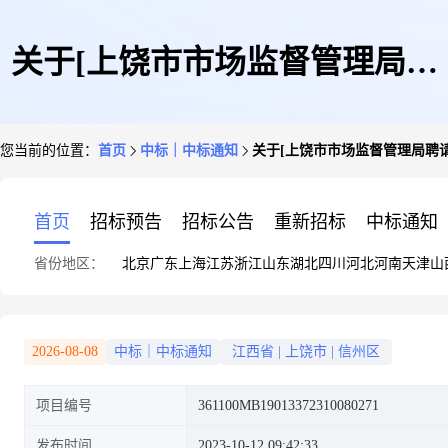
关于[上饶市市场监督管理局聘
您当前的位置：
首页
中标｜中标通知
关于[上饶市市场监督管理局聘请
请法律顾问(一)]中选结果的公
首页
招标预告
招标公告
重新招标
中标通知
省份地区：
北京
广东
上海
江苏
浙江
山东
湖北
四川
河北
河南
天津
山
告
2026-08-08
中标｜中标通知
江西省
|
上饶市
|
信州区
项目编号
361100MB19013372310080271
发布时间
2023-10-12 09:42:33