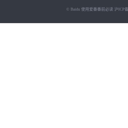
© Baidu
使用爱番番前必读
沪ICP备
NEW
HOT
暂时没有搜索结果…