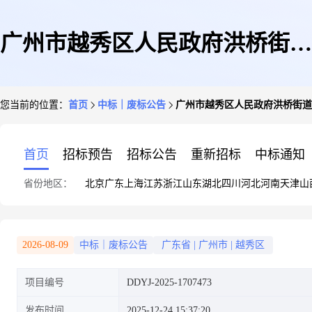
广州市越秀区人民政府洪桥街道
您当前的位置：
首页
中标｜废标公告
广州市越秀区人民政府洪桥街道
办事处办公家具(定制化服务)定
首页
招标预告
招标公告
重新招标
中标通知
省份地区：
北京
广东
上海
江苏
浙江
山东
湖北
四川
河北
河南
天津
山
点采购终止公告
2026-08-09
中标｜废标公告
广东省
|
广州市
|
越秀区
项目编号
DDYJ-2025-1707473
发布时间
2025-12-24 15:37:20