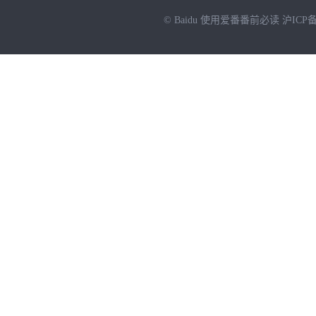
© Baidu
使用爱番番前必读
沪ICP备
NEW
HOT
暂时没有搜索结果…