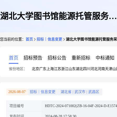
湖北大学图书馆能源托管服务采
您当前的位置：
首页
招标｜信息变更
湖北大学图书馆能源托管服务采购项
购项目更正公告时间:2024-08-
首页
招标预告
招标公告
重新招标
中标通知
省份地区：
北京
广东
上海
江苏
浙江
山东
湖北
四川
河北
河南
天津
山
28点击数:
2026-08-07
招标｜信息变更
湖北省
|
武汉市
|
武昌区
项目编号
HDTC-2024-071002(ZB-16-04F-2024-D-E1574
发布时间
2024-08-28 17:58:30